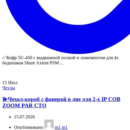
✅Кофр 5U-450 с выдвижной полкой и ложементом для 4х
бодипаков Shure Axient PSM ...
15
Июл
Чехлы
💫Чехол-короб с фанерой в дне для 2-х IP СОВ
ZOOM PAR СТО
15.07.2026
Опубликовано
m1 m1