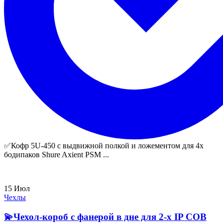
✅Кофр 5U-450 с выдвижной полкой и ложементом для 4х
бодипаков Shure Axient PSM ...
15
Июл
Чехлы
💫Чехол-короб с фанерой в дне для 2-х IP СОВ