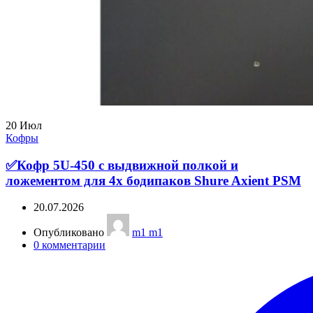
20
Июл
Кофры
✅Кофр 5U-450 с выдвижной полкой и
ложементом для 4х бодипаков Shure Axient PSM
20.07.2026
Опубликовано
m1 m1
0
комментарии