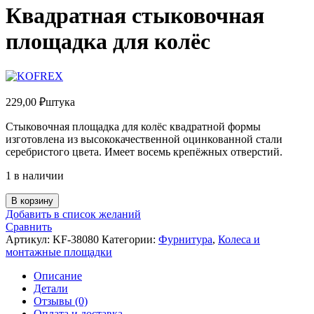
Квадратная стыковочная
площадка для колёс
229,00
₽
штука
Стыковочная площадка для колёс квадратной формы
изготовлена из высококачественной оцинкованной стали
серебристого цвета. Имеет восемь крепёжных отверстий.
1 в наличии
Количество
В корзину
товара
Добавить в список желаний
Квадратная
Сравнить
стыковочная
Артикул:
KF-38080
Категории:
Фурнитура
,
Колеса и
площадка
монтажные площадки
для
колёс
Описание
Детали
Отзывы (0)
Оплата и доставка