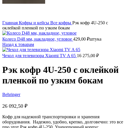
Главная
Кофры и кейсы
Все кофры
Рэк кофр 4U-250 с
оклейкой пленкой по узким бокам
Колесо D48 мм, накладное, угловое
429,00
₽
штука
Назад к товарам
Чехол для телевизора Xiaomi TV A 65
16 275,00
₽
Рэк кофр 4U-250 с оклейкой
пленкой по узким бокам
Behringer
26 092,50
₽
Кофр для надежной транспортировки и хранения
оборудования. Надежно, удобно, крепко, долговечно: это все
про этот Рэк кофр 4U-250. Ударопрочный корпус,