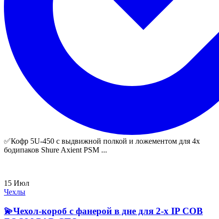
✅Кофр 5U-450 с выдвижной полкой и ложементом для 4х
бодипаков Shure Axient PSM ...
15
Июл
Чехлы
💫Чехол-короб с фанерой в дне для 2-х IP СОВ