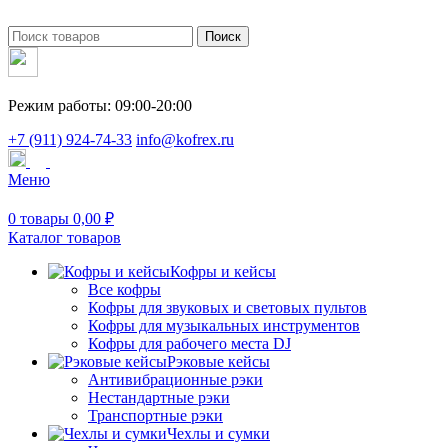
Поиск
Режим работы: 09:00-20:00
+7 (911) 924-74-33
info@kofrex.ru
Меню
0
товары
0,00
₽
Каталог товаров
Кофры и кейсы
Все кофры
Кофры для звуковых и световых пультов
Кофры для музыкальных инструментов
Кофры для рабочего места DJ
Рэковые кейсы
Антивибрационные рэки
Нестандартные рэки
Транспортные рэки
Чехлы и сумки