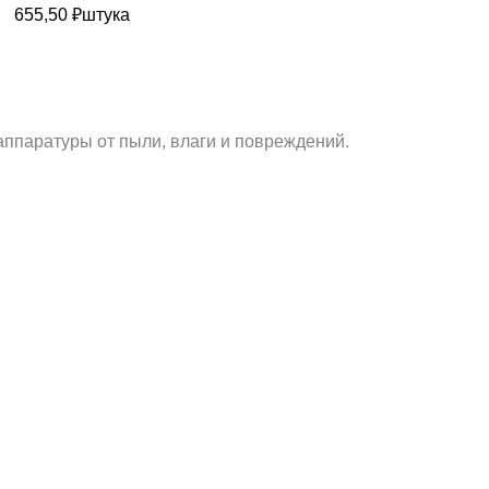
655,50
₽
штука
аппаратуры от пыли, влаги и повреждений.
КАТАЛОГ ТОВАРОВ
МЕНЮ
Кофры и кейсы
Главная
Рэковые кейсы
Блог
Чехлы и сумки
Оплата и доставка
Фурнитура
Помощь
Материалы
Контакты