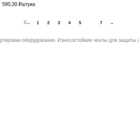
590,30
₽
штука
←
1
2
3
4
5
6
7
→
ортировки оборудования. Износостойкие чехлы для защиты 
и
устической системы HK
5D
хлы
лес инвалидной коляски